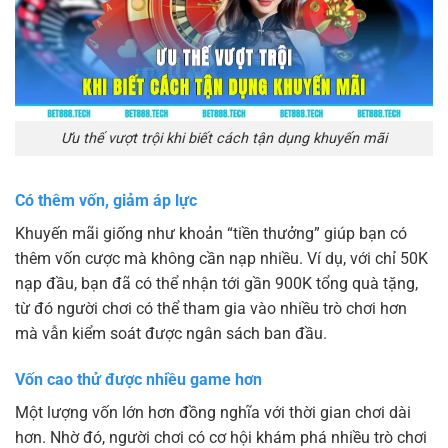
Ưu thế vượt trội khi biết cách tận dụng khuyến mãi
Có thêm vốn, giảm áp lực
Khuyến mãi giống như khoản “tiền thưởng” giúp bạn có
thêm vốn cược mà không cần nạp nhiều. Ví dụ, với chỉ 50K
nạp đầu, bạn đã có thể nhận tới gần 900K tổng quà tặng,
từ đó người chơi có thể tham gia vào nhiều trò chơi hơn
mà vẫn kiểm soát được ngân sách ban đầu.
Vốn cao thử được nhiều game hơn
Một lượng vốn lớn hơn đồng nghĩa với thời gian chơi dài
hơn. Nhờ đó, người chơi có cơ hội khám phá nhiều trò chơi