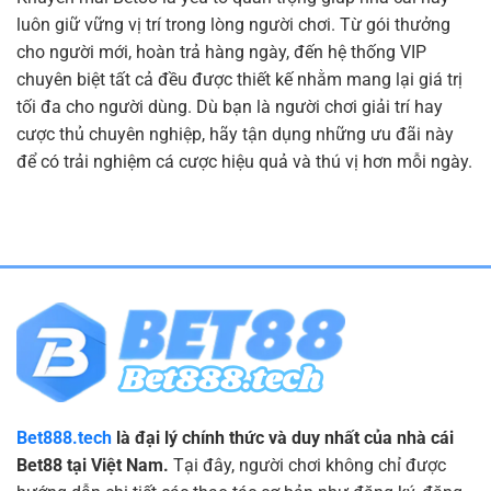
luôn giữ vững vị trí trong lòng người chơi. Từ gói thưởng
cho người mới, hoàn trả hàng ngày, đến hệ thống VIP
chuyên biệt tất cả đều được thiết kế nhằm mang lại giá trị
tối đa cho người dùng. Dù bạn là người chơi giải trí hay
cược thủ chuyên nghiệp, hãy tận dụng những ưu đãi này
để có trải nghiệm cá cược hiệu quả và thú vị hơn mỗi ngày.
Bet888.tech
là đại lý chính thức và duy nhất của nhà cái
Bet88 tại Việt Nam.
Tại đây, người chơi không chỉ được