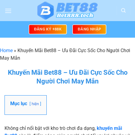
Chuyển
đến
nội
dung
ĐĂNG KÝ +88K
ĐĂNG NHẬP
Home
»
Khuyến Mãi Bet88 – Ưu Đãi Cực Sốc Cho Người Chơi
May Mắn
Khuyến Mãi Bet88 – Ưu Đãi Cực Sốc Cho
Người Chơi May Mắn
Mục lục
hiện
Không chỉ nổi bật với kho trò chơi đa dạng,
khuyến mãi