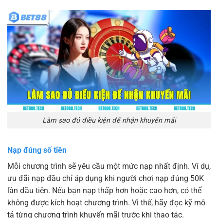
Làm sao đủ điều kiện để nhận khuyến mãi
Nạp đúng số tiền
Mỗi chương trình sẽ yêu cầu một mức nạp nhất định. Ví dụ,
ưu đãi nạp đầu chỉ áp dụng khi người chơi nạp đúng 50K
lần đầu tiên. Nếu bạn nạp thấp hơn hoặc cao hơn, có thể
không được kích hoạt chương trình. Vì thế, hãy đọc kỹ mô
tả từng chương trình khuyến mãi trước khi thao tác.