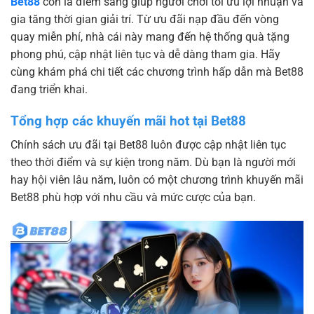
Bet88
còn là điểm sáng giúp người chơi tối ưu lợi nhuận và
gia tăng thời gian giải trí. Từ ưu đãi nạp đầu đến vòng
quay miễn phí, nhà cái này mang đến hệ thống quà tặng
phong phú, cập nhật liên tục và dễ dàng tham gia. Hãy
cùng khám phá chi tiết các chương trình hấp dẫn mà Bet88
đang triển khai.
Tổng hợp các khuyến mãi hot tại Bet88
Chính sách ưu đãi tại Bet88 luôn được cập nhật liên tục
theo thời điểm và sự kiện trong năm. Dù bạn là người mới
hay hội viên lâu năm, luôn có một chương trình khuyến mãi
Bet88 phù hợp với nhu cầu và mức cược của bạn.