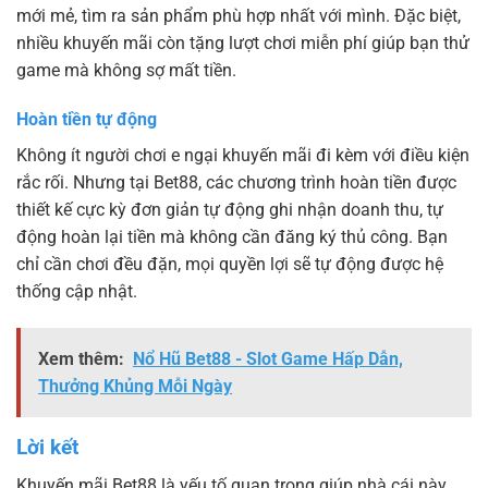
mới mẻ, tìm ra sản phẩm phù hợp nhất với mình. Đặc biệt,
nhiều khuyến mãi còn tặng lượt chơi miễn phí giúp bạn thử
game mà không sợ mất tiền.
Hoàn tiền tự động
Không ít người chơi e ngại khuyến mãi đi kèm với điều kiện
rắc rối. Nhưng tại Bet88, các chương trình hoàn tiền được
thiết kế cực kỳ đơn giản tự động ghi nhận doanh thu, tự
động hoàn lại tiền mà không cần đăng ký thủ công. Bạn
chỉ cần chơi đều đặn, mọi quyền lợi sẽ tự động được hệ
thống cập nhật.
Xem thêm:
Nổ Hũ Bet88 - Slot Game Hấp Dẫn,
Thưởng Khủng Mỗi Ngày
Lời kết
Khuyến mãi Bet88 là yếu tố quan trọng giúp nhà cái này